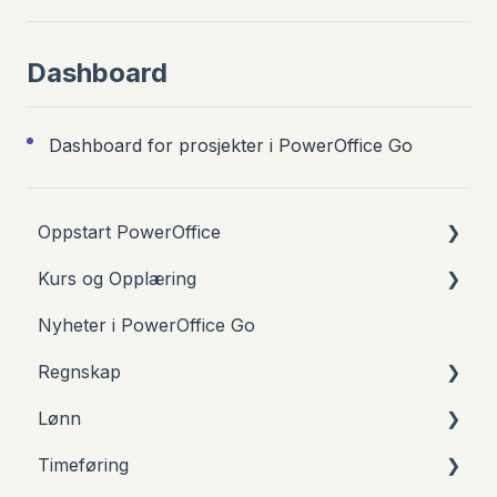
Dashboard
Dashboard for prosjekter i PowerOffice Go
Oppstart PowerOffice
Kurs og Opplæring
Nyttig info ved oppstart
Nyheter i PowerOffice Go
Firmainnstillinger
Er du helt ny bruker i PowerOffice?
Regnskap
Regnskap
"How to PowerOffice" på 2 minutter
Lønn
Bank og finans
Kurs for regnskapsførere
Bilagsføring
Timeføring
Avdeling og prosjekt
Bilagsgodkjenning
Oppstart lønn i PowerOffice