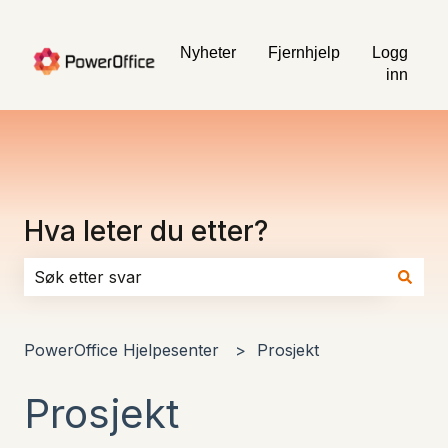
Nyheter
Fjernhjelp
Logg
inn
Hva leter du etter?
Det finnes ingen forslag fordi søkefeltet er tomt.
PowerOffice Hjelpesenter
Prosjekt
Prosjekt