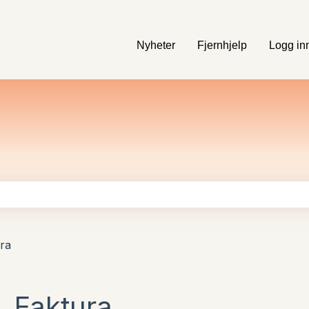
Nyheter
Fjernhjelp
Logg in
feltet er tomt.
ra
Faktura