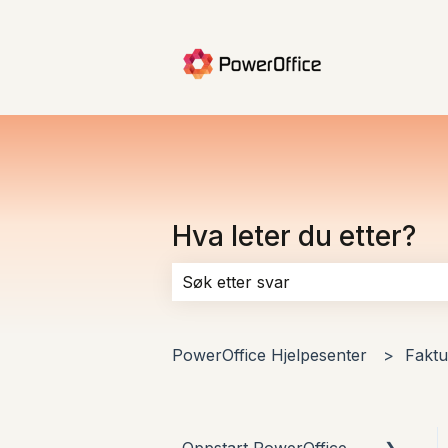
Hva leter du etter?
Det finnes ingen forslag fordi søke
PowerOffice Hjelpesenter
Faktu
Oppstart PowerOffice