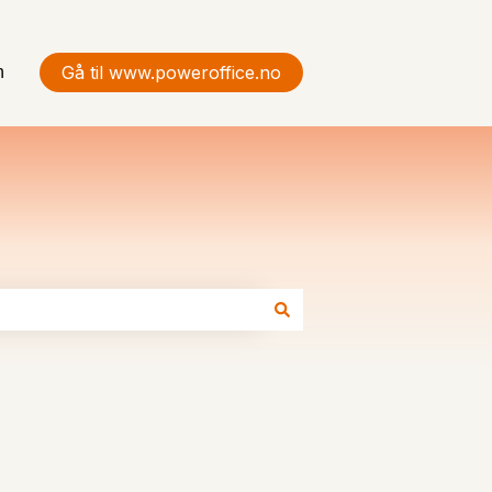
Gå til www.poweroffice.no
n