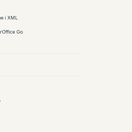
ne i XML
rOffice Go
o